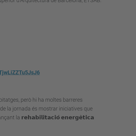
Superior d’Arquitectura de Barcelona, ETSAB.
oTjwLiZZTu5JsJ6
abitatges, però hi ha moltes barreres
e la jornada és mostrar iniciatives que
𝗲𝗵𝗮𝗯𝗶𝗹𝗶𝘁𝗮𝗰𝗶𝗼́ 𝗲𝗻𝗲𝗿𝗴𝗲̀𝘁𝗶𝗰𝗮