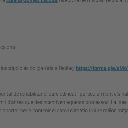
ora
Eulàlia Gomez Escoda
, directora de l’Escola Tècnica 
rcelona
 inscripció és obligatòria a l’enllaç:
https://forms.gle/sM
er tal de rehabilitar el parc edificat i particularment els h
i d'altres que desincentiven aquests processos. La idea d
r per a contenir el canvi climàtic i viure millor, mitjançant la 𝗿