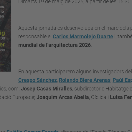
Dimarts 19 de maig de 2025, a partir de les 15.30 h
Aquesta jornada es desenvolupa en el marc dels p
responsable el
Carlos Marmolejo Duarte
i, tamb
mundial de l'arquitectura 2026
.
En aquesta participarem alguns investigadors del
Crespo Sánchez
,
Rolando Biere Arenas
,
Paúl Es
lics, com:
Josep Casas Miralles
, subdirector d'Habitatge 
dació Europace;
Joaquim Arcas Abella
, Cíclica i
Luisa Fe