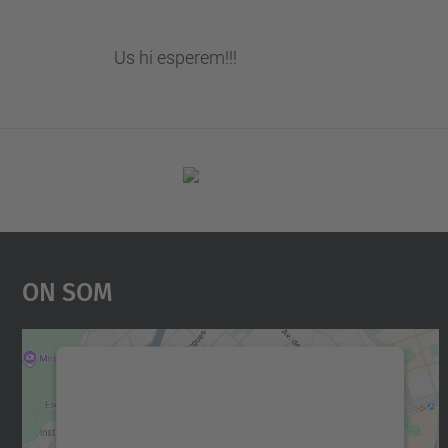
Us hi esperem!!!
On Som
Necessitem el vostre consentiment
per carregar el servei Google Maps!
Utilitzem un servei de tercers per incrustar