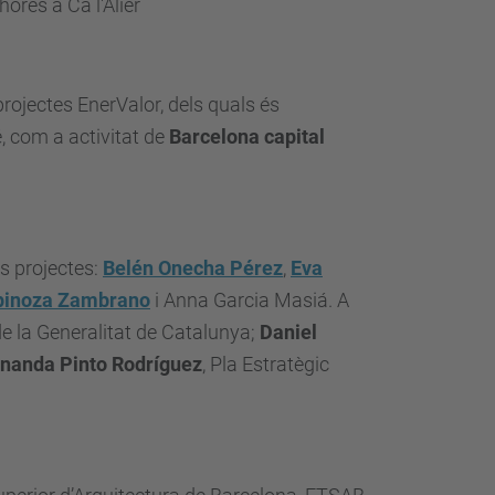
ores a Ca l'Alier
rojectes EnerValor, dels quals és
é, com a activitat de
Barcelona capital
s projectes:
Belén Onecha Pérez
,
Eva
pinoza Zambrano
i Anna Garcia Masiá. A
de la Generalitat de Catalunya;
Daniel
rnanda Pinto Rodríguez
, Pla Estratègic