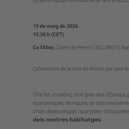
La benvinguda institucional la farà la doct
19 de maig de 2026
15.30 h (CET)
Ca l'Alier,
Carrer de Pere IV, 362, 08019, Ba
L’aforament de la sala és limitat, per això la
S’ha fet un esforç molt gran des d’Europa, p
econòmiques, tècniques, de desconeixement 
s’han desenvolupat i que totes i tots podem aporta
𝗱𝗲𝗹𝘀 𝗻𝗼𝘀𝘁𝗿𝗲𝘀 𝗵𝗮𝗯𝗶𝘁𝗮𝘁𝗴𝗲𝘀.