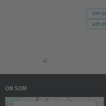
ATP-26
ATP-25
On Som