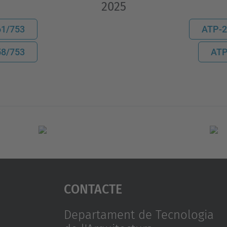
2025
1/753
ATP-2
8/753
ATP
Contacte
Departament de Tecnologia