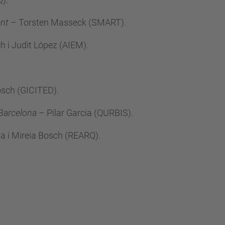
ent
– Torsten Masseck (SMART)
.
 i Judit López (AIEM)
.
sch (GICITED)
.
 Barcelona
– Pilar Garcia (QURBIS)
.
a i Mireia Bosch (REARQ)
.