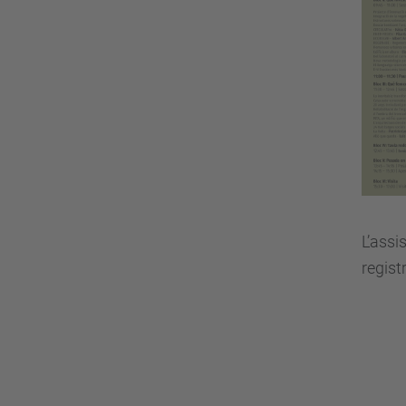
L’assi
regist