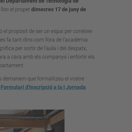
del Departament de Tecnologia de
 lloc el proper
dimecres 17 de juny de
el propòsit de ser un espai per conèixer
 es fa tant dins com fora de l’acadèmia
.
fica per sortir de l’aula i del despatx,
ra a cara amb els companys i enfortir els
epartament
.
 us demanem que formalitzeu el vostre

Formulari d'Inscripció a la I Jornada