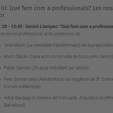
 III: Què fem com a professionals? Les nost
or
:30 - 12:45
|
Sessió Llampec: "Què fem com a professio
tervenció professional amb ponències de:
Oriol Marin (
La inevitable transformació de la preexistènc
Martí Obiols (
Casa auto-construïda de fusta pels clients
Pablo Garrido (
20 anys treballant per altres
)
.
Pere Santamaria (
Rehabilitació de l'església de St. Este
Corrals a Manresa
)
.
Adrià Bardagi (
A l'ombra del trencadís. Arquitectura efím
Barcelona
)
.