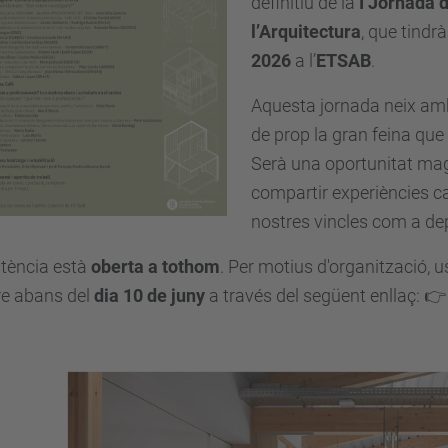
definitiu de la
I Jornada 
l’Arquitectura
, que tindrà
2026
a l’
ETSAB
.
Aquesta jornada neix amb 
de prop la gran feina que
Serà una oportunitat magní
compartir experiències ca
nostres vincles com a d
stència està
oberta a tothom
. Per motius d'organització,
re abans del
dia 10 de juny
a través del següent enllaç
: 