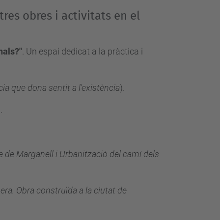
res obres i activitats en el
nals?"
. Un espai dedicat a la pràctica i
ia que dona sentit a l'existència
)
.
)
.
ve de Marganell i Urbanització del camí dels
era. Obra construïda a la ciutat de