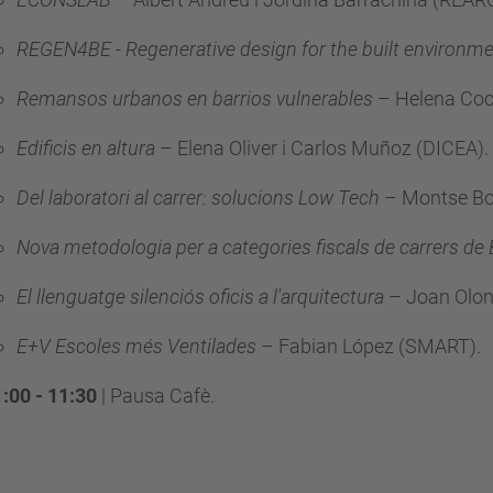
REGEN4BE - Regenerative design for the built environm
Remansos urbanos en barrios vulnerables
– Helena Coch
Edificis en altura
– Elena Oliver i Carlos Muñoz (DICEA)
.
Del laboratori al carrer: solucions Low Tech
– Montse Bo
Nova metodologia per a categories fiscals de carrers de
El llenguatge silenciós oficis a l'arquitectura
– Joan Olon
E+V Escoles més Ventilades
– Fabian López (SMART)
.
:00 - 11:30
| Pausa Cafè
.