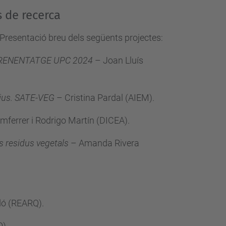
s de recerca
 Presentació breu dels següents projectes:
 APRENENTATGE UPC 2024
– Joan Lluís
tius. SATE-VEG
– Cristina Pardal (AIEM)
.
mferrer i Rodrigo Martín (DICEA)
.
ls residus vegetals
– Amanda Rivera
dó (REARQ)
.
Q)
.