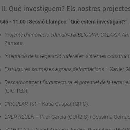
 II: Què investiguem? Els nostres projecte
:45 - 11:00
|
Sessió Llampec: "Què estem investigant?"
.
Projecte d'innovació educativa BIBLIOMAT, GALAXIA
Zamora
.
Integració de la vegetació ruderal en sistemes construc
Estructures sotmeses a grans deformacions
– Xavier Gi
Descarbonitzant l'arquitectura: el potentiel de la terra i e
(GICITED)
.
CIRCULAR 1st
– Katia Gaspar (GRIC)
.
ENER-REGEN
– Pilar Garcia (QURBIS) i Cossima Corna
ECONSLAB
– Albert Andreu i Jordina Barrachina (REAR