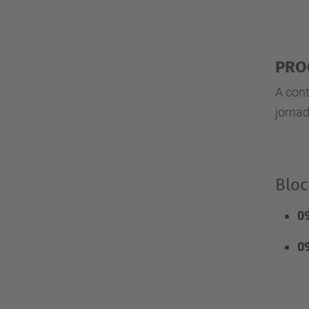
PRO
A cont
jorna
Bloc
09
09