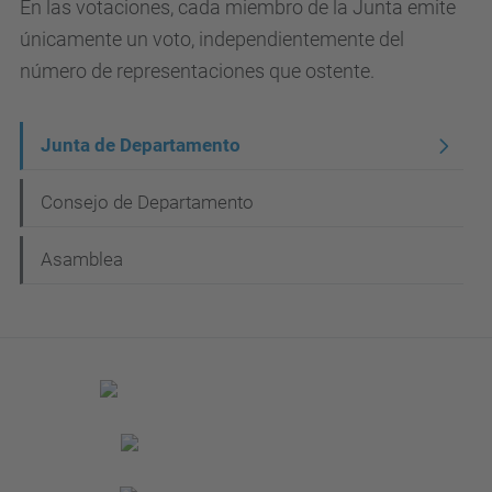
En las votaciones, cada miembro de la Junta emite
únicamente un voto, independientemente del
número de representaciones que ostente.
N
Junta de Departamento
a
Consejo de Departamento
v
e
Asamblea
g
a
c
i
ó
n