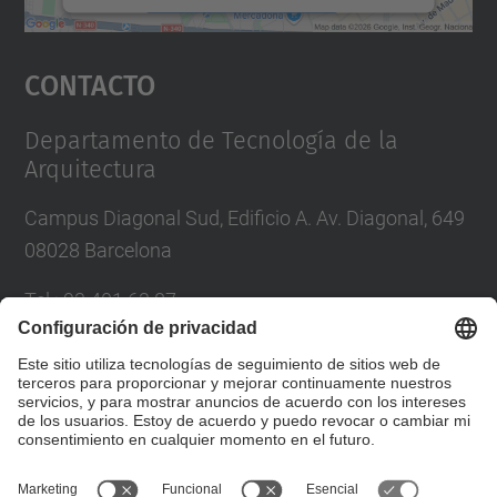
Aceptar
Contacto
powered by
Usercentrics Consent
Management Platform
Departamento de Tecnología de la
Arquitectura
Campus Diagonal Sud, Edificio A. Av. Diagonal, 649
08028 Barcelona
Tel.
:
93 401 63 87
Correo
:
administracio.ta@upc.edu
Directorio UPC
Formulario de contacto