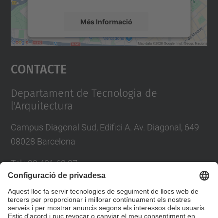
Més Informació
Accepta
Contacte
powered by
Usercentrics Consent
Management Platform
Departament de Tecnologia de
l'Arquitectura
Campus Diagonal Sud, Edifici A. Av. Diagonal, 649
08028 Barcelona
Tel.
:
93 401 63 87
E-mail
:
administracio.ta@upc.edu
Directori UPC