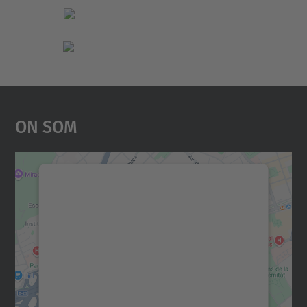
On Som
Necessitem el vostre
consentiment per carregar el
servei Google Maps!
Utilitzem un servei de tercers per incrustar
contingut del mapa que pugui recollir dades
sobre la vostra activitat. Reviseu-ne els
detalls i accepteu el servei per veure el
mapa.